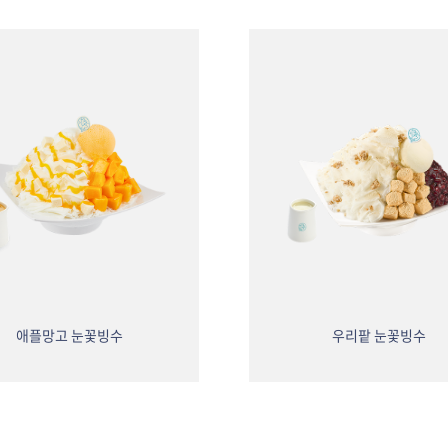
애플망고 눈꽃빙수
우리팥 눈꽃빙수