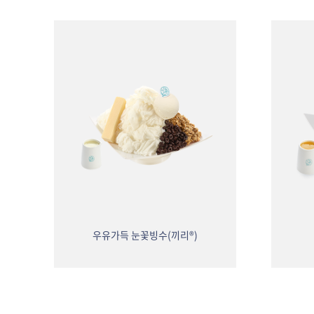
페노
우유가득 눈꽃빙수(끼리®)