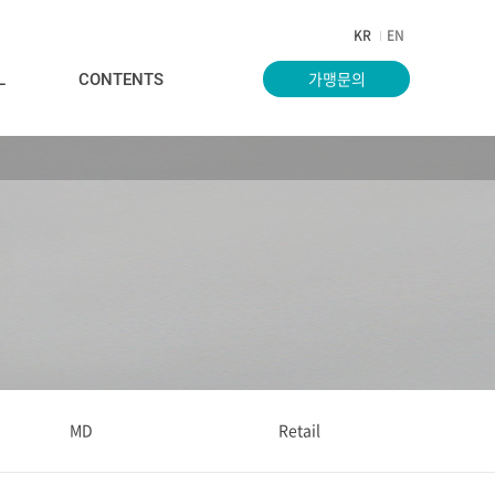
KR
EN
가맹문의
L
CONTENTS
U
MD
Retail