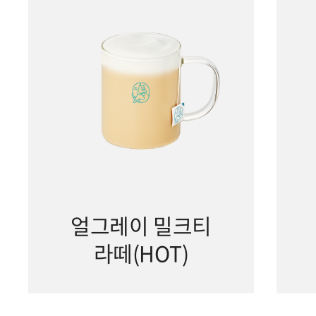
얼그레이 밀크티
라떼(HOT)