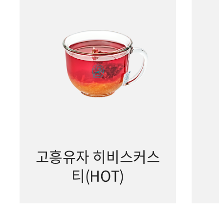
고흥유자 히비스커스
티(HOT)