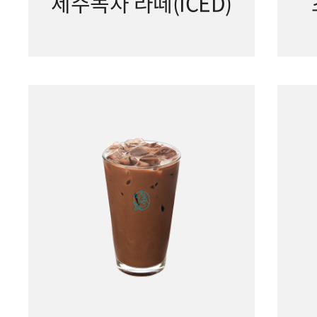
제주녹차 라떼(ICED)