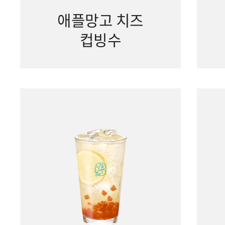
애플망고 치즈
컵빙수