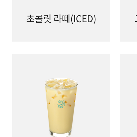
초콜릿 라떼(ICED)