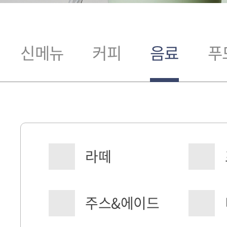
신메뉴
커피
음료
푸
라떼
주스&에이드