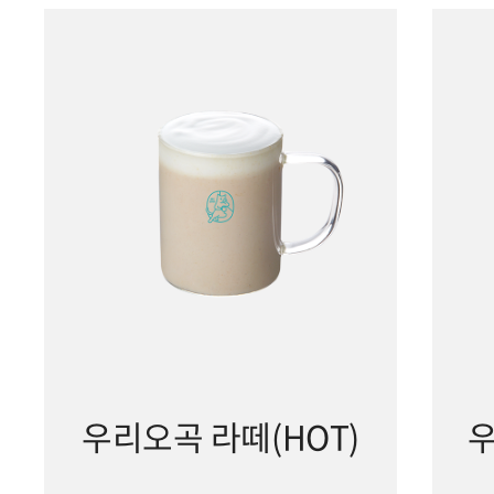
우리오곡 라떼(HOT)
우