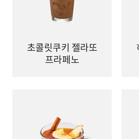
초콜릿쿠키 젤라또
프라페노